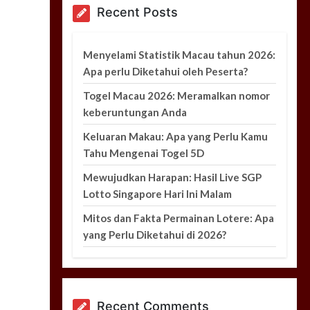
Recent Posts
Menyelami Statistik Macau tahun 2026:
Apa perlu Diketahui oleh Peserta?
Togel Macau 2026: Meramalkan nomor
keberuntungan Anda
Keluaran Makau: Apa yang Perlu Kamu
Tahu Mengenai Togel 5D
Mewujudkan Harapan: Hasil Live SGP
Lotto Singapore Hari Ini Malam
Mitos dan Fakta Permainan Lotere: Apa
yang Perlu Diketahui di 2026?
Recent Comments