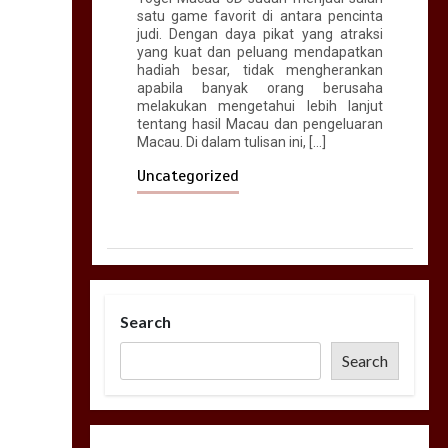
satu game favorit di antara pencinta
judi. Dengan daya pikat yang atraksi
yang kuat dan peluang mendapatkan
hadiah besar, tidak mengherankan
apabila banyak orang berusaha
melakukan mengetahui lebih lanjut
tentang hasil Macau dan pengeluaran
Macau. Di dalam tulisan ini, […]
Uncategorized
Search
Search