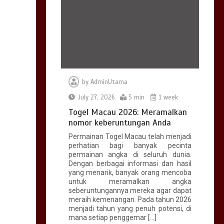
by
AdminUtama
July 27, 2026
5 min
1 week
Togel Macau 2026: Meramalkan
nomor keberuntungan Anda
Permainan Togel Macau telah menjadi
perhatian bagi banyak pecinta
permainan angka di seluruh dunia.
Dengan berbagai informasi dan hasil
yang menarik, banyak orang mencoba
untuk meramalkan angka
seberuntungannya mereka agar dapat
meraih kemenangan. Pada tahun 2026
menjadi tahun yang penuh potensi, di
mana setiap penggemar […]