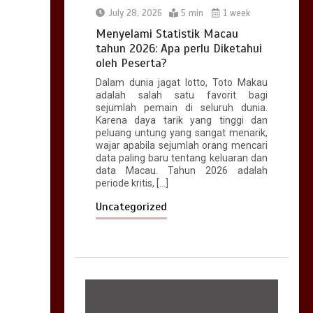
July 28, 2026
5 min
1 week
Keluaran Makau: Apa
yang Perlu Kamu
Menyelami Statistik Macau
Tahu Mengenai Togel
tahun 2026: Apa perlu Diketahui
5D
oleh Peserta?
5 min
Dalam dunia jagat lotto, Toto Makau
adalah salah satu favorit bagi
sejumlah pemain di seluruh dunia.
Karena daya tarik yang tinggi dan
peluang untung yang sangat menarik,
wajar apabila sejumlah orang mencari
data paling baru tentang keluaran dan
data Macau. Tahun 2026 adalah
periode kritis, […]
Uncategorized