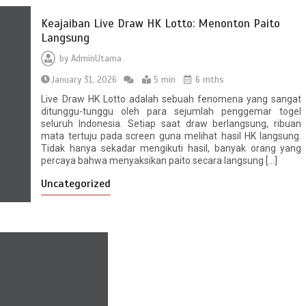
Keajaiban Live Draw HK Lotto: Menonton Paito
Langsung
by
AdminUtama
January 31, 2026
5 min
6 mths
Live Draw HK Lotto adalah sebuah fenomena yang sangat
ditunggu-tunggu oleh para sejumlah penggemar togel
seluruh Indonesia. Setiap saat draw berlangsung, ribuan
mata tertuju pada screen guna melihat hasil HK langsung.
Tidak hanya sekadar mengikuti hasil, banyak orang yang
percaya bahwa menyaksikan paito secara langsung […]
Uncategorized