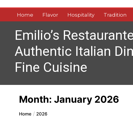
Skip
to
Home
Flavor
Hospitality
Tradition
content
Emilio’s Restaurante
Authentic Italian Di
Fine Cuisine
Month:
January 2026
Home
2026