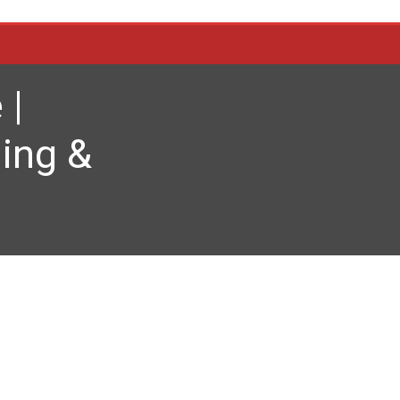
 |
ning &