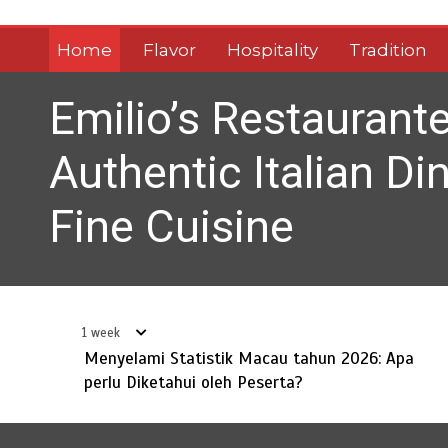
Togel 5D
Skip
July 27, 2026
5 min
1 week
to
Home
Flavor
Hospitality
Tradition
content
Mewujudkan Harapan: Hasil
4
Live SGP Lotto Singapore Hari
Emilio’s Restaurante
Ini Malam
July 4, 2026
5 min
1 mth
Authentic Italian Di
Mitos dan Fakta Permainan
5
Fine Cuisine
Lotere: Apa yang Perlu
Diketahui di 2026?
June 29, 2026
5 min
1 mth
Data Hongkong Prize:
6
Pembahasan Keluaran Lotere
1 week
HK Hari Ini
Menyelami Statistik Macau tahun 2026: Apa
June 29, 2026
5 min
1 mth
perlu Diketahui oleh Peserta?
Menyelami Statistik Macau
1
tahun 2026: Apa perlu