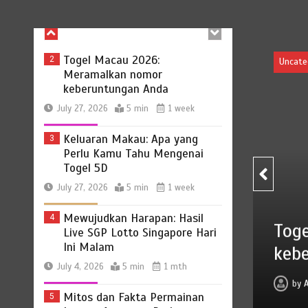
Diketahui oleh Peserta?
July 28, 2026
5 min
1 week
Togel Macau 2026:
2
Uncate
Meramalkan nomor
keberuntungan Anda
July 27, 2026
5 min
1 week
Keluaran Makau: Apa yang
3
Perlu Kamu Tahu Mengenai
Togel 5D
July 27, 2026
5 min
1 week
Mewujudkan Harapan: Hasil
4
tik Macau tahun 2026: Apa
Tog
Live SGP Lotto Singapore Hari
Ini Malam
leh Peserta?
keb
July 4, 2026
5 min
1 mth
6
5 min
1 week
by
Mitos dan Fakta Permainan
5