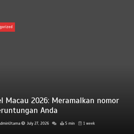
gorized
el Macau 2026: Meramalkan nomor
eruntungan Anda
AdminUtama
July 27, 2026
5 min
1 week