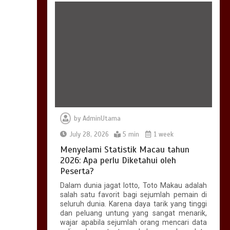
oleh Peserta?
5 min
Togel Macau 2026:
Meramalkan nomor
keberuntungan Anda
5 min
by
AdminUtama
July 28, 2026
5 min
1 week
Keluaran Makau: Apa
yang Perlu Kamu
Menyelami Statistik Macau tahun
Tahu Mengenai Togel
2026: Apa perlu Diketahui oleh
5D
Peserta?
5 min
Dalam dunia jagat lotto, Toto Makau adalah
salah satu favorit bagi sejumlah pemain di
seluruh dunia. Karena daya tarik yang tinggi
dan peluang untung yang sangat menarik,
wajar apabila sejumlah orang mencari data