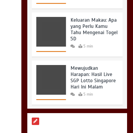
July 28, 2026
Keluaran Makau: Apa
yang Perlu Kamu
Tahu Mengenai Togel
5D
5 min
Mewujudkan
Togel Macau 2026: Meramalkan
Harapan: Hasil Live
nomor keberuntungan Anda
SGP Lotto Singapore
July 27, 2026
Hari Ini Malam
5 min
Menyelami Statistik
Macau tahun 2026:
Apa perlu Diketahui