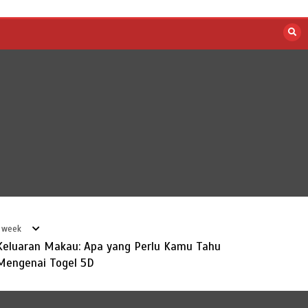
Keluaran Makau: Apa yang Perlu
Kamu Tahu Mengenai Togel 5D
July 27, 2026
 week
Keluaran Makau: Apa yang Perlu Kamu Tahu
Mengenai Togel 5D
Menyelami Statistik Macau tahun
2026: Apa perlu Diketahui oleh
Peserta?