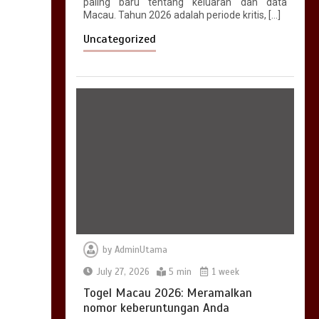
paling baru tentang keluaran dan data
Macau. Tahun 2026 adalah periode kritis, […]
Uncategorized
by
AdminUtama
July 27, 2026
5 min
1 week
Togel Macau 2026: Meramalkan
nomor keberuntungan Anda