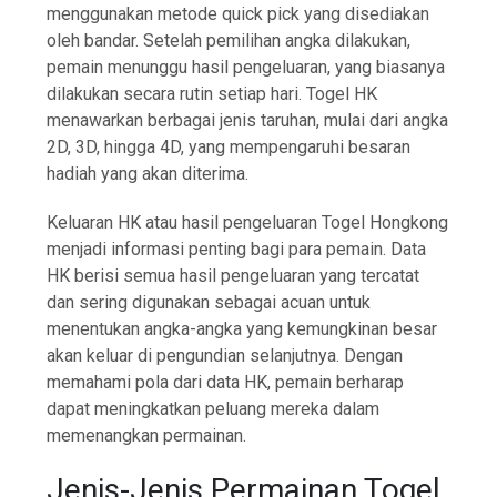
menggunakan metode quick pick yang disediakan
oleh bandar. Setelah pemilihan angka dilakukan,
pemain menunggu hasil pengeluaran, yang biasanya
dilakukan secara rutin setiap hari. Togel HK
menawarkan berbagai jenis taruhan, mulai dari angka
2D, 3D, hingga 4D, yang mempengaruhi besaran
hadiah yang akan diterima.
Keluaran HK atau hasil pengeluaran Togel Hongkong
menjadi informasi penting bagi para pemain. Data
HK berisi semua hasil pengeluaran yang tercatat
dan sering digunakan sebagai acuan untuk
menentukan angka-angka yang kemungkinan besar
akan keluar di pengundian selanjutnya. Dengan
memahami pola dari data HK, pemain berharap
dapat meningkatkan peluang mereka dalam
memenangkan permainan.
Jenis-Jenis Permainan Togel