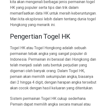
kita akan mengenali berbagai jenis permainan togel
HK yang populer serta tips dan trik dalam
memanfaatkan data HK untuk meraih keberuntungan.
Mari kita eksplorasi lebih dalam tentang dunia togel
Hongkong yang menarik ini.
Pengertian Togel HK
Togel HK atau Togel Hongkong adalah sebuah
permainan tebak angka yang sangat populer di
Indonesia. Permainan ini berasal dari Hongkong dan
telah menjadi salah satu bentuk perjudian yang
digemari oleh banyak orang. Dalam Togel HK,
pemain akan memilih sekumpulan angka, biasanya
dari 2 hingga 4 digit, dengan harapan angka tersebut
akan cocok dengan hasil keluaran yang ditentukan.
Sistem permainan Togel HK cukup sederhana.
Pemain dapat memilih angka secara manual atau