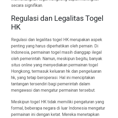
secara signifikan.
Regulasi dan Legalitas Togel
HK
Regulasi dan legalitas togel HK merupakan aspek
penting yang harus diperhatikan oleh pemain. Di
Indonesia, permainan togel masih dianggap ilegal
oleh pemerintah. Namun, meskipun begitu, banyak
situs online yang menyediakan permainan togel
Hongkong, termasuk keluaran hk dan pengeluaran
hk, yang tetap beroperasi. Hal ini menciptakan
tantangan tersendiri bagi pemerintah dalam
mengawasi dan mengatur permainan tersebut.
Meskipun togel HK tidak memiliki pengaturan yang
formal, beberapa negara di luar Indonesia mengatur
permainan ini dengan ketat. Mereka menetapkan