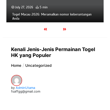
July 27, 2026
5 min
Togel Macau 2026: Meramalkan nomor keberuntungan
Anda
Kenali Jenis-Jenis Permainan Togel
HK yang Populer
Home
Uncategorized
by
AdminUtama
fsaffgg@gmail.com