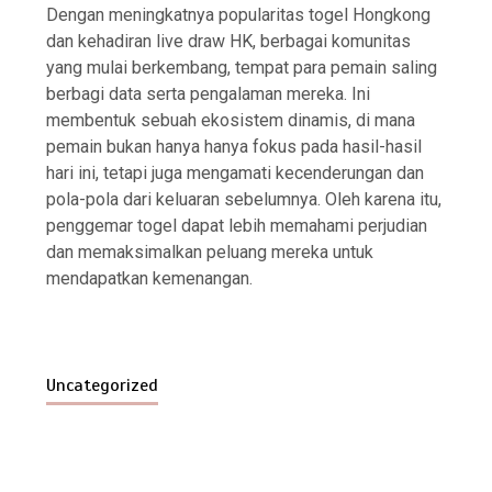
Dengan meningkatnya popularitas togel Hongkong
dan kehadiran live draw HK, berbagai komunitas
yang mulai berkembang, tempat para pemain saling
berbagi data serta pengalaman mereka. Ini
membentuk sebuah ekosistem dinamis, di mana
pemain bukan hanya hanya fokus pada hasil-hasil
hari ini, tetapi juga mengamati kecenderungan dan
pola-pola dari keluaran sebelumnya. Oleh karena itu,
penggemar togel dapat lebih memahami perjudian
dan memaksimalkan peluang mereka untuk
mendapatkan kemenangan.
Uncategorized