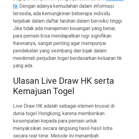
hk
Dengan adanya kemudahan dalam informasi
tersedia, ada kemungkinan beberapa individu
terjebak dalam daftar taruhan dalam berisiko tinggi.
Jika tidak ada manajemen keuangan yang benar,
para pemain bisa mendapatkan rugi signifikan.
Karenanya, sangat penting agar mempunyai
pendekatan yang seimbang dan bijak dalam
menikmati perjudian togel berdasarkan keluaran hk
yang ada.
Ulasan Live Draw HK serta
Kemajuan Togel
Live Draw HK adalah sebagai elemen krusial di
dunia togel Hongkong, karena memberikan
kesempatan kepada para pemain untuk
menyaksikan secara langsung hasil-hasil lotre
secara real-time. Metode ini menambah